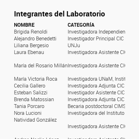
Integrantes del Laboratorio
NOMBRE
CATEGORÍA
Brígida Renoldi
Investigadora Independiente C
Alejandro Benedetti
Investigador Principal CIC CO
Liliana Bergesio
UNJu
Laura Ebenau
Investigadora Asistente CIC CON
María del Rosario Millán
Investigadora Asistente CIC CON
María Victoria Roca
Investigadora UNaM, Instituto
Cecilia Gallero
Investigadora Adjunta CIC CONI
Esteban Salizzi
Investigador Asistente CIC CONIC
Brenda Matossian
Investigadora Adjunta CIC CONICE
Tania Porcaro
Becaria postdoctoral CIMSUR/U
Nora Lucioni
Investigadora del Instituto de G
Natividad González
Investigadora Asistente CIC CONI