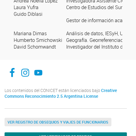
Andrea Noelia López
Investigadora Asistente CIC CON
Laura Yufra
Centro de Estudios del Sur Andi
Guido Diblasi
Gestor de información académica,
Mariana Dimas
Análisis de datos, IESyH, Univer
Humberto Smichowski
Geografía. Georreferenciación, I
David Schomwandt
Investigador del Instituto de Ge
Instituto de Estudios Sociales y Humanos -IESyH-
iesyh
Instituto de Estudios Sociales y Humanos IESyH
Los contenidos del CONICET están licenciados bajo
Creative
Commons Reconocimiento 2.5 Argentina License
VER REGISTRO DE OBSEQUIOS Y VIAJES DE FUNCIONARIOS