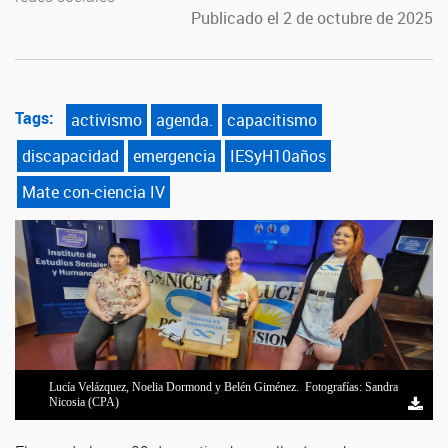
Publicado el 2 de octubre de 2025
Tags:
activismo
agenda.
capacitismo
discapacidad
emergencia
IESyH10años
Mate con-ciencia IV
Lucía Velázquez, Noelia Dormond y Belén Giménez. Fotografías: Sandra
Nicosia (CPA)